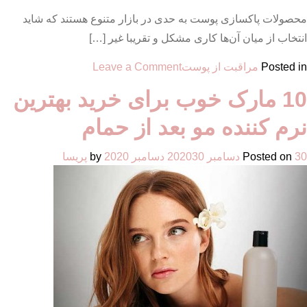
محصولات پاکسازی پوست به حدی در بازار متنوع هستند که شاید
انتخاب از میان آن‌ها کاری مشکل و تقریبا غیر […]
on
Posted in
مراقبت از پوست
Leave a Comment
بهترین
10 مارک خوب برای خرید بهترین
سرم
و
نرم کننده مو بعد از حمام
آب
پاک
30 دسامبر 2020
Posted on
30 دسامبر 2020
by
پریسا
کننده
برای
پاکسازی
و
شفافیت
پوست