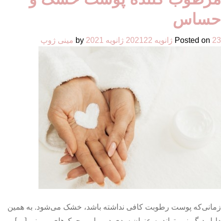
کرم
مرطوب
حساس
کننده
پوست
23 ژانویه 2021
Posted on
22 ژانویه 2021
by
مینی ژوپ
چرب
زمانی‌که پوست رطوبت کافی نداشته باشد، خشک می‌شود. به همین
دلیل دیگر نمی‌تواند به عنوان سدی در برابر محرک‌های بیرونی […]