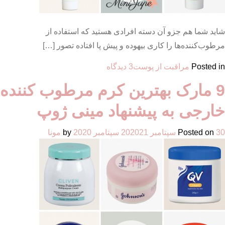
شاید شما هم جزو آن دسته افرادی هستید که استفاده از
مرطوب‌کننده‌ها را کاری بیهوده و پیش پا افتاده تصور […]
برای
Posted in
مراقبت از پوست
3 دیدگاه
10
9 مارک بهترین کرم مرطوب کننده
مارک
از
خارجی به پیشنهاد مینی ژوپ
بهترین
کرم
30 سپتامبر 2020
Posted on
21 سپتامبر 2020
by
مونا
مرطوب
کننده
ایرانی
برای
انواع
پوست