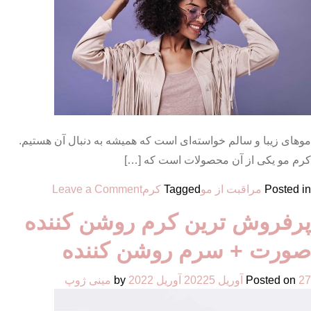
مینی
ژوپ
موهای زیبا و سالم خواسته‌ای است که همیشه به دنبال آن هستیم.
کرم مو یکی از آن محصولات است که […]
on
Posted in
مراقبت از مو
Tagged
کرم
Leave a Comment
بهترین
پرفروش ترین کرم روشن کننده
کرم
فر
صورت + سرم روشن کننده
کننده
مو
27 آوریل 2022
Posted on
5 آوریل 2022
by
مینی ژوپ
برای
فر