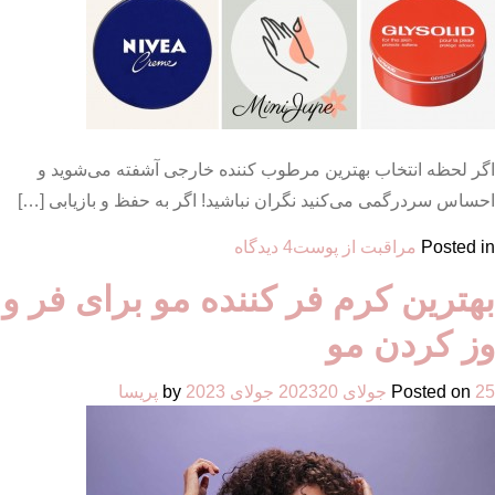
اگر لحظه انتخاب بهترین مرطوب کننده خارجی آشفته می‌شوید و
احساس سردرگمی می‌کنید نگران نباشید! اگر به حفظ و بازیابی […]
برای
Posted in
مراقبت از پوست
4 دیدگاه
9
بهترین کرم فر کننده مو برای فر و
مارک
بهترین
وز کردن مو
کرم
مرطوب
25 جولای 2023
Posted on
20 جولای 2023
by
پریسا
کننده
خارجی
به
پیشنهاد