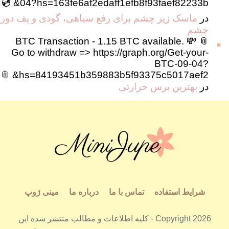
04?hs=163fe6af2edaff1efb8f93faef82233b& 💿
در
ماسک زیر چشم برای رفع سیاهی، گودی و پف دور
چشم
📎 💸 BTC Transaction - 1.15 BTC available.
Go to withdraw => https://graph.org/Get-your-
BTC-09-04?
hs=84193451b359883b5f93375c5017aef2& 📎
در
بهترین برس حرارتی
شرایط استفاده
تماس با ما
درباره ما
مینی ژوپ
Copyright 2026 - کلیه اطلاعات و مطالب منتشر شده این