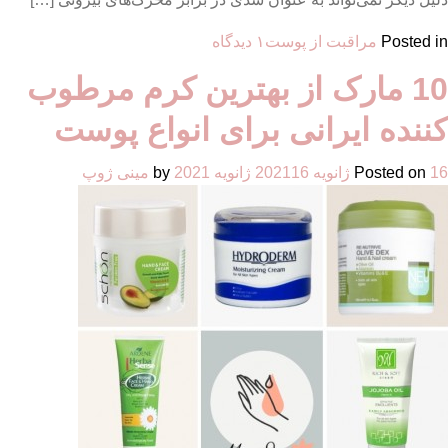
برای
Posted in
مراقبت از پوست
۱ دیدگاه
5
10 مارک از بهترین کرم مرطوب
مارک
معتبر
کننده ایرانی برای انواع پوست
برای
خرید
16 ژانویه 2021
Posted on
16 ژانویه 2021
by
مینی ژوپ
بهترین
مرطوب
کننده
پوست
خشک
و
حساس