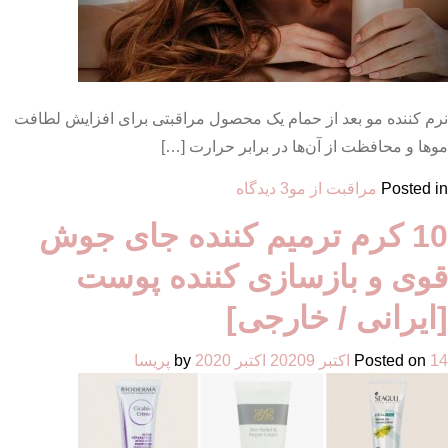
نرم کننده مو بعد از حمام یک محصول مراقبتی برای افزایش لطافت
موها و محافظت از آن‌ها در برابر حرارت […]
برای
Posted in
مراقبت از مو
3 دیدگاه
10
10 کرم ترمیم کننده جای جوش
مارک
خوب
قوی و بازسازی کننده پوست
برای
خرید
[ایرانی / خارجی]
بهترین
نرم
14 اکتبر 2020
Posted on
9 اکتبر 2020
by
پریسا
کننده
مو
بعد