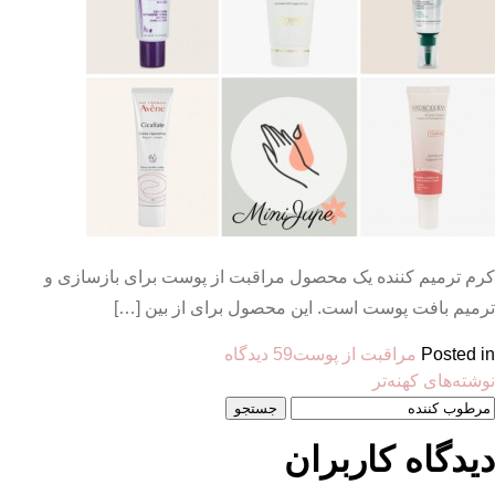
از
حمام
کرم ترمیم کننده یک محصول مراقبت از پوست برای بازسازی و
ترمیم بافت پوست است. این محصول برای از بین […]
برای
Posted in
مراقبت از پوست
59 دیدگاه
اهبری
10
نوشته‌های کهنه‌تر
ستجو
کرم
وشته‌ها
رای:
ترمیم
دیدگاه کاربران
کننده
جای