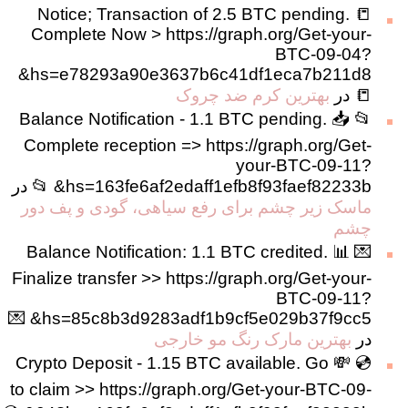
📒 Notice; Transaction of 2.5 BTC pending.
جوش
Complete Now > https://graph.org/Get-your-
قوی
BTC-09-04?
و
hs=e78293a90e3637b6c41df1eca7b211d8&
بازسازی
📒
در
بهترین کرم ضد چروک
کننده
📂 📥 Balance Notification - 1.1 BTC pending.
پوست
Complete reception => https://graph.org/Get-
[ایرانی
your-BTC-09-11?
/
hs=163fe6af2edaff1efb8f93faef82233b& 📂
در
خارجی]
ماسک زیر چشم برای رفع سیاهی، گودی و پف دور
چشم
💌 📊 Balance Notification: 1.1 BTC credited.
Finalize transfer >> https://graph.org/Get-your-
BTC-09-11?
hs=85c8b3d9283adf1b9cf5e029b37f9cc5& 💌
در
بهترین مارک رنگ مو خارجی
💿 💸 Crypto Deposit - 1.15 BTC available. Go
to claim >> https://graph.org/Get-your-BTC-09-