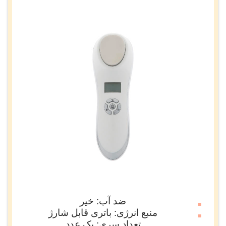
ضد آب: خیر
منبع انرژی: باتری قابل شارژ
تعداد سری: یک عدد