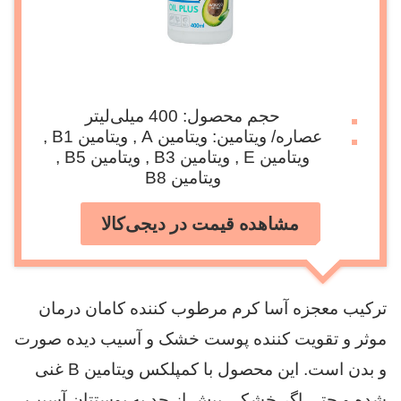
حجم محصول: 400 میلی‌لیتر
عصاره/ ویتامین: ویتامین A , ویتامین B1 ,
ویتامین E , ویتامین B3 , ویتامین B5 ,
ویتامین B8
مشاهده قیمت در دیجی‌کالا
ترکیب معجزه آسا کرم مرطوب کننده کامان درمان
موثر و تقویت کننده پوست خشک و آسیب دیده صورت
و بدن است. این محصول با کمپلکس ویتامین B غنی
شده و حتی اگر خشکی بیش از حد به پوستتان آسیب